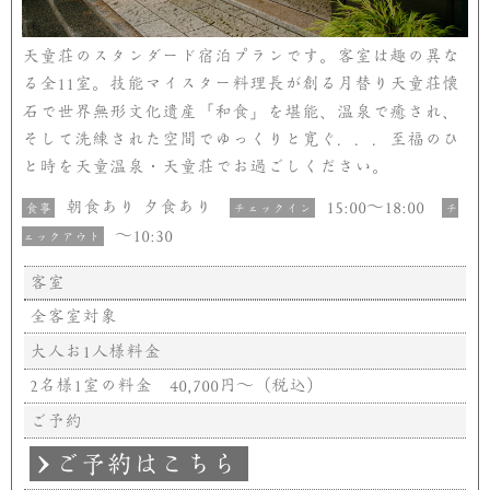
天童荘のスタンダード宿泊プランです。客室は趣の異な
る全
室。技能マイスター料理長が創る月替り天童荘懐
11
石で世界無形文化遺産「和食」を堪能、温泉で癒され、
そして洗練された空間でゆっくりと寛ぐ．．．至福のひ
と時を天童温泉・天童荘でお過ごしください。
朝食あり 夕食あり
～
15:00
18:00
食事
チェックイン
チ
～
10:30
ェックアウト
客室
全客室対象
大人お
人様料金
1
名様
室の料金
円～（税込）
2
1
40,700
ご予約