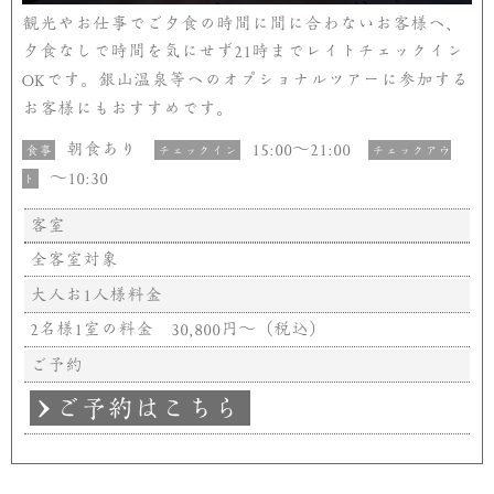
観光やお仕事でご夕食の時間に間に合わないお客様へ、
夕食なしで時間を気にせず
時までレイトチェックイン
21
です。銀山温泉等へのオプショナルツアーに参加する
OK
お客様にもおすすめです。
朝食あり
～
15:00
21:00
食事
チェックイン
チェックアウ
～
10:30
ト
客室
全客室対象
大人お
人様料金
1
名様
室の料金
円～（税込）
2
1
30,800
ご予約