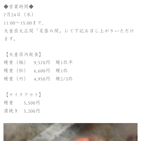
◆営業時間◆
月
日（水）
7
24
～
まで、
11:00
15:00
天童荘大広間「芙蓉の間」にて下記お召し上がりいただけ
ます。
【天童荘内飲食】
鰻重（極）
円 鰻
匹半
9,570
1
鰻重（松）
円 鰻
匹
6,600
1
鰻重（竹）
円 鰻
匹
4,950
2/3
【テイクアウト】
鰻重
円
5,500
蒲焼き
円
5,200