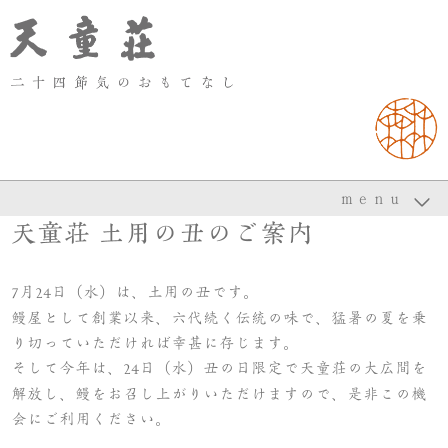
ｍｅｎｕ
月
日（水）は、土用の丑です。
7
24
鰻屋として創業以来、六代続く伝統の味で、猛暑の夏を乗
り切っていただければ幸甚に存じます。
そして今年は、
日（水）丑の日限定で天童荘の大広間を
24
解放し、鰻をお召し上がりいただけますので、是非この機
会にご利用ください。